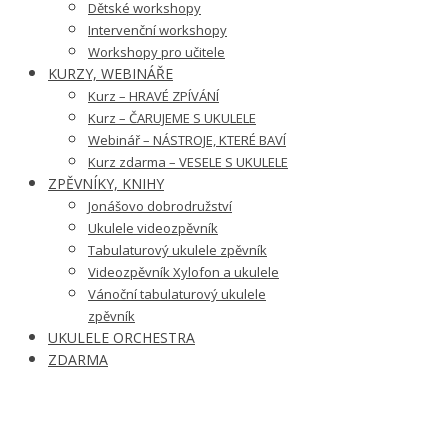
Dětské workshopy
Intervenční workshopy
Workshopy pro učitele
KURZY, WEBINÁŘE
Kurz – HRAVÉ ZPÍVÁNÍ
Kurz – ČARUJEME S UKULELE
Webinář – NÁSTROJE, KTERÉ BAVÍ
Kurz zdarma – VESELE S UKULELE
ZPĚVNÍKY, KNIHY
Jonášovo dobrodružství
Ukulele videozpěvník
Tabulaturový ukulele zpěvník
Videozpěvník Xylofon a ukulele
Vánoční tabulaturový ukulele
zpěvník
UKULELE ORCHESTRA
ZDARMA