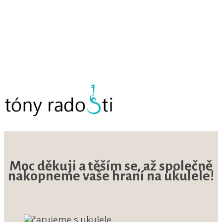
Moc děkuji a těším se, až společně
nakopneme vaše hraní na ukulele!