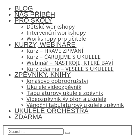
BLOG
NÁŠ PŘÍBĚH
PRO ŠKOLY
Dětské workshopy
Intervenční workshopy
Workshopy pro učitele
KURZY, WEBINÁŘE
Kurz – HRAVÉ ZPÍVÁNÍ
Kurz – ČARUJEME S UKULELE
Webinář – NÁSTROJE, KTERÉ BAVÍ
Kurz zdarma – VESELE S UKULELE
ZPĚVNÍKY, KNIHY
Jonášovo dobrodružství
Ukulele videozpěvník
Tabulaturový ukulele zpěvník
Videozpěvník Xylofon a ukulele
Vánoční tabulaturový ukulele zpěvník
UKULELE ORCHESTRA
ZDARMA