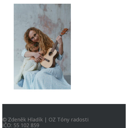
© Zdeněk Hladík | OZ Tóny radosti
IČO: 55 102 859