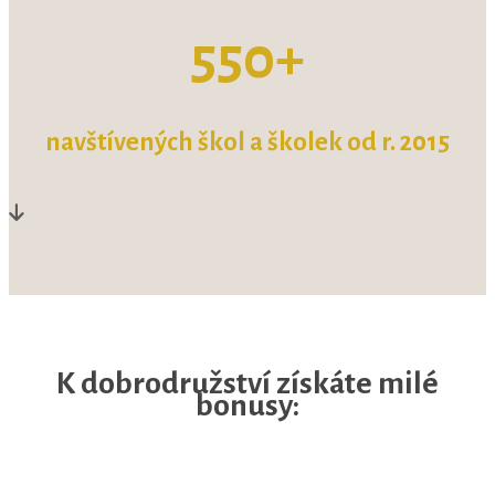
550+
navštívených škol a školek
od r. 2015
K dobrodružství získáte milé
bonusy: