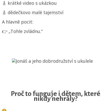
🎸 krátké video s ukázkou
🎸 dědečkovo malé tajemství
A hlavně pocit:
👉 „Tohle zvládnu.“
Proč to funguje i dětem, které
nikdy nehrály?