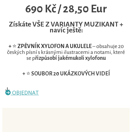
690 Kč / 28,50 Eur
Získáte VŠE Z VARIANTY MUZIKANT +
navíc ještě:
+
⭐
ZPĚVNÍK XYLOFON A UKULELE
– obsahuje 20
českých písní s krásnými ilustracemi a notami, které
se p
řizpůsobí jakémukoli xylofonu
+
⭐
SOUBOR 20 UKÁZKOVÝCH VIDEÍ
OBJEDNAT