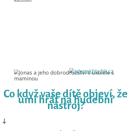
Co když vaše dítě objeví, že
umí hrát na hudební
nástroj?