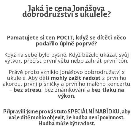
Jaká je cena Jonášova
dobrodružství s ukulele?
Pamatujete si ten POCIT, když se dítěti něco
podařilo úplně poprvé?
Když na sebe bylo pyšné. Když běželo ukázat svůj
výtvor, přečíst první větu nebo zahrát první tón.
Právě proto vzniklo Jonášovo dobrodružství s
ukulele. Aby děti
mohly zažít radost
z prvního
akordu, první písničky a prvního malého koncertu
–
bez stresu
, bez známkování a
bez tlaku na
výkon.
Připravili jsme pro vás tuto SPECIÁLNÍ NABÍDKU, aby
vaše dítě mohlo objevit, že hudba není povinnost.
Hudba může být radost.