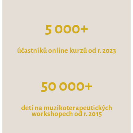
5 000+
účastník
ů
online kurz
ů od r. 2023
50 000+
detí na muzikoterapeutických
workshopech od r. 2015