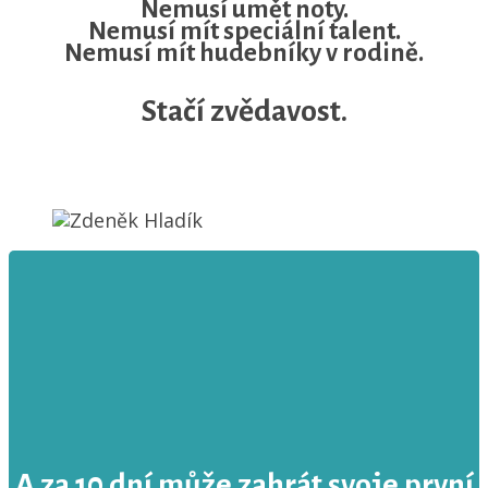
Nemusí umět noty.
Nemusí mít speciální talent.
Nemusí mít hudebníky v rodině.
Stačí zvědavost.
A za 10 dní může zahrát svoje první