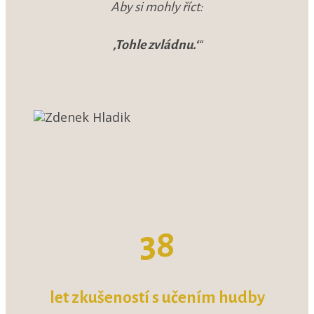
Aby si mohly říct:
‚Tohle zvládnu.‘
“
38
let zkušeností s učením hudby