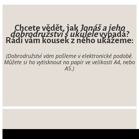
Chcete vědět, jak
Jonáš a jeho
dobrodružství s ukulele
vypadá?
Rádi vám kousek z něho ukážeme:
(Dobrodružství vám pošleme v elektronické podobě.
M
ůžete
si ho vytisknout na papír ve velikosti A4, nebo
A5.)