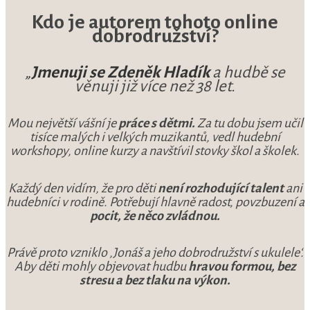
Kdo je autorem tohoto online
dobrodružství?
„
Jmenuji se Zdeněk Hladík
a hudbě se
věnuji již více než 38 let.
Mou největší vášní je
práce s dětmi.
Za tu dobu jsem učil
tisíce malých i velkých muzikantů, vedl hudební
workshopy, online kurzy a navštívil stovky škol a školek.
Každý den vidím, že pro děti
není rozhodující talent
ani
hudebníci v rodině. Potřebují hlavně radost, povzbuzení a
pocit, že něco zvládnou.
Právě proto vzniklo ‚Jonáš a jeho dobrodružství s ukulele‘.
Aby děti mohly objevovat hudbu
hravou formou, bez
stresu a bez tlaku na výkon.