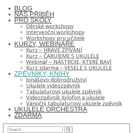
BLOG
NÁŠ PŘÍBĚH
PRO ŠKOLY
Dětské workshopy
Intervenční workshopy
Workshopy pro učitele
KURZY, WEBINÁŘE
Kurz – HRAVÉ ZPÍVÁNÍ
Kurz – ČARUJEME S UKULELE
Webinář – NÁSTROJE, KTERÉ BAVÍ
Kurz zdarma – VESELE S UKULELE
ZPĚVNÍKY, KNIHY
Jonášovo dobrodružství
Ukulele videozpěvník
Tabulaturový ukulele zpěvník
Videozpěvník Xylofon a ukulele
Vánoční tabulaturový ukulele zpěvník
UKULELE ORCHESTRA
ZDARMA