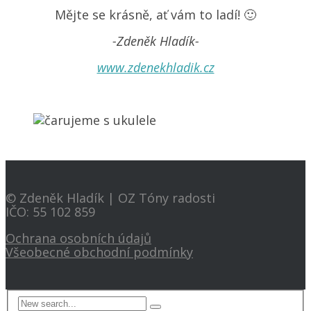
Mějte se krásně, ať vám to ladí! 🙂
-Zdeněk Hladík-
www.zdenekhladik.cz
© Zdeněk Hladík | OZ Tóny radosti
IČO: 55 102 859
Ochrana osobních údajů
Všeobecné obchodní podmínky