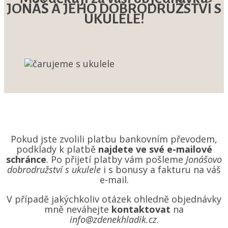
JONÁŠ A JEHO DOBRODRUŽSTVÍ S
UKULELE!
Pokud jste zvolili platbu bankovním převodem,
podklady k platbě
najdete ve své e-mailové
schránce
. Po přijetí platby vám pošleme
Jonášovo
dobrodružství s ukulele
i s bonusy a fakturu na váš
e-mail.
V případě jakýchkoliv otázek ohledně objednávky
mně neváhejte
kontaktovat
na
info@zdenekhladik.cz
.