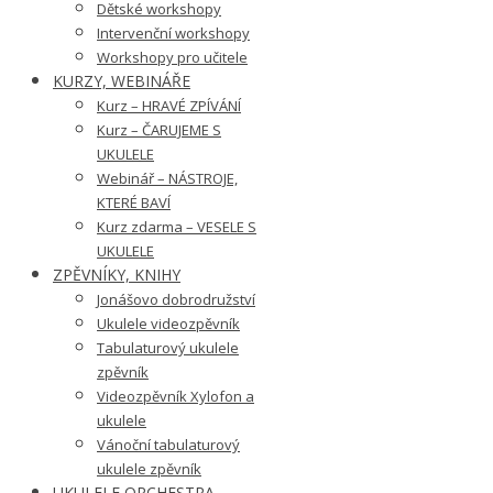
Dětské workshopy
Intervenční workshopy
Workshopy pro učitele
KURZY, WEBINÁŘE
Kurz – HRAVÉ ZPÍVÁNÍ
Kurz – ČARUJEME S
UKULELE
Webinář – NÁSTROJE,
KTERÉ BAVÍ
Kurz zdarma – VESELE S
UKULELE
ZPĚVNÍKY, KNIHY
Jonášovo dobrodružství
Ukulele videozpěvník
Tabulaturový ukulele
zpěvník
Videozpěvník Xylofon a
ukulele
Vánoční tabulaturový
ukulele zpěvník
UKULELE ORCHESTRA