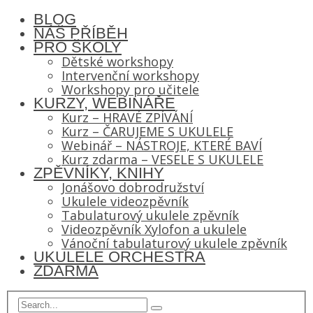
BLOG
NÁŠ PŘÍBĚH
PRO ŠKOLY
Dětské workshopy
Intervenční workshopy
Workshopy pro učitele
KURZY, WEBINÁŘE
Kurz – HRAVÉ ZPÍVÁNÍ
Kurz – ČARUJEME S UKULELE
Webinář – NÁSTROJE, KTERÉ BAVÍ
Kurz zdarma – VESELE S UKULELE
ZPĚVNÍKY, KNIHY
Jonášovo dobrodružství
Ukulele videozpěvník
Tabulaturový ukulele zpěvník
Videozpěvník Xylofon a ukulele
Vánoční tabulaturový ukulele zpěvník
UKULELE ORCHESTRA
ZDARMA