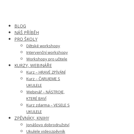
BLOG
NÁŠ PŘÍBĚH
PRO ŠKOLY
Dětské workshopy
Intervenční workshopy
Workshopy pro učitele
KURZY, WEBINÁŘE
Kurz – HRAVÉ ZPÍVÁNÍ
Kurz – ČARUJEME S
UKULELE
Webinář – NÁSTROJE,
KTERÉ BAVÍ
Kurz zdarma – VESELE S
UKULELE
ZPĚVNÍKY, KNIHY
Jonášovo dobrodružství
Ukulele videozpěvník