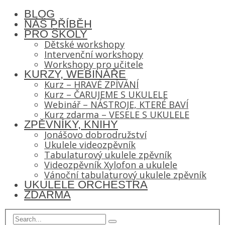
BLOG
NÁŠ PŘÍBĚH
PRO ŠKOLY
Dětské workshopy
Intervenční workshopy
Workshopy pro učitele
KURZY, WEBINÁŘE
Kurz – HRAVÉ ZPÍVÁNÍ
Kurz – ČARUJEME S UKULELE
Webinář – NÁSTROJE, KTERÉ BAVÍ
Kurz zdarma – VESELE S UKULELE
ZPĚVNÍKY, KNIHY
Jonášovo dobrodružství
Ukulele videozpěvník
Tabulaturový ukulele zpěvník
Videozpěvník Xylofon a ukulele
Vánoční tabulaturový ukulele zpěvník
UKULELE ORCHESTRA
ZDARMA