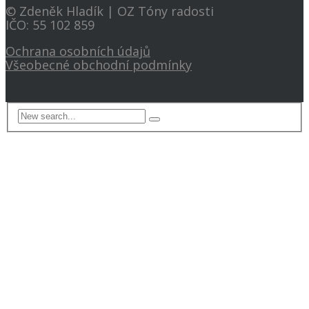
© Zdeněk Hladík | OZ Tóny radosti
IČO: 55 102 859
Ochrana osobních údajů
Všeobecné obchodní podmínky