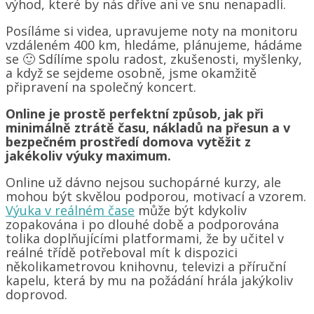
výhod, které by nás dříve ani ve snu nenapadli.
Posíláme si videa, upravujeme noty na monitoru
vzdáleném 400 km, hledáme, plánujeme, hádáme
se 🙂 Sdílíme spolu radost, zkušenosti, myšlenky,
a když se sejdeme osobně, jsme okamžitě
připravení na společný koncert.
Online je prostě perfektní způsob, jak při
minimálně ztrátě času, nákladů na přesun a v
bezpečném prostředí domova vytěžit z
jakékoliv výuky maximum.
Online už dávno nejsou suchopárné kurzy, ale
mohou být skvělou podporou, motivací a vzorem.
Výuka v reálném čase
může být kdykoliv
zopakována i po dlouhé době a podporována
tolika doplňujícími platformami, že by učitel v
reálné třídě potřeboval mít k dispozici
několikametrovou knihovnu, televizi a příruční
kapelu, která by mu na požádání hrála jakýkoliv
doprovod.