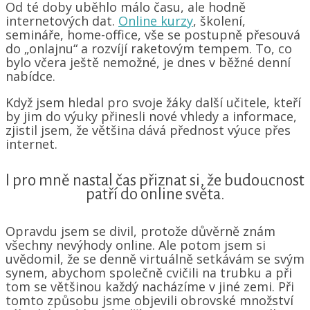
Od té doby uběhlo málo času, ale hodně
internetových dat.
Online kurzy
, školení,
semináře, home-office, vše se postupně přesouvá
do „onlajnu“ a rozvíjí raketovým tempem. To, co
bylo včera ještě nemožné, je dnes v běžné denní
nabídce.
Když jsem hledal pro svoje žáky další učitele, kteří
by jim do výuky přinesli nové vhledy a informace,
zjistil jsem, že většina dává přednost výuce přes
internet.
I pro mně nastal čas přiznat si, že budoucnost
patří do online světa.
Opravdu jsem se divil, protože důvěrně znám
všechny nevýhody online. Ale potom jsem si
uvědomil, že se denně virtuálně setkávám se svým
synem, abychom společně cvičili na trubku a při
tom se většinou každý nacházíme v jiné zemi. Při
tomto způsobu jsme objevili obrovské množství