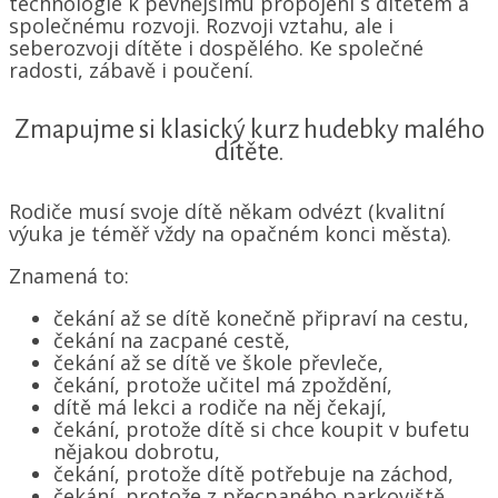
technologie k pevnějšímu propojení s dítětem a
společnému rozvoji. Rozvoji vztahu, ale i
seberozvoji dítěte i dospělého. Ke společné
radosti, zábavě i poučení.
Zmapujme si klasický kurz hudebky malého
dítěte.
Rodiče musí svoje dítě někam odvézt (kvalitní
výuka je téměř vždy na opačném konci města).
Znamená to:
čekání až se dítě konečně připraví na cestu,
čekání na zacpané cestě,
čekání až se dítě ve škole převleče,
čekání, protože učitel má zpoždění,
dítě má lekci a rodiče na něj čekají,
čekání, protože dítě si chce koupit v bufetu
nějakou dobrotu,
čekání, protože dítě potřebuje na záchod,
čekání, protože z přecpaného parkoviště