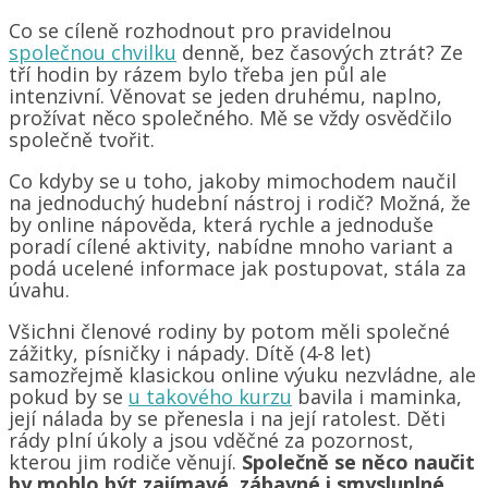
Co se cíleně rozhodnout pro pravidelnou
společnou chvilku
denně, bez časových ztrát? Ze
tří hodin by rázem bylo třeba jen půl ale
intenzivní. Věnovat se jeden druhému, naplno,
prožívat něco společného. Mě se vždy osvědčilo
společně tvořit.
Co kdyby se u toho, jakoby mimochodem naučil
na jednoduchý hudební nástroj i rodič? Možná, že
by online nápověda, která rychle a jednoduše
poradí cílené aktivity, nabídne mnoho variant a
podá ucelené informace jak postupovat, stála za
úvahu.
Všichni členové rodiny by potom měli společné
zážitky, písničky i nápady. Dítě (4-8 let)
samozřejmě klasickou online výuku nezvládne, ale
pokud by se
u takového kurzu
bavila i maminka,
její nálada by se přenesla i na její ratolest. Děti
rády plní úkoly a jsou vděčné za pozornost,
kterou jim rodiče věnují.
Společně se něco naučit
by mohlo být zajímavé, zábavné i smysluplné.