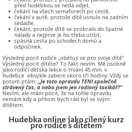
před hudebkou se nedá odjet,
čekání na všech semaforech po cestě,
čekání v autě, protože dítě usnulo na zadním
sedadle,
čekání, protože dítě se probralo do špatné
nálady a nejprve je ho třeba utišit,
spásná cesta po schodech domů a
odpočinek.
Výsledný pocit rodiče „obětuji se pro svoje dítě“.
Výsledný pocit dítěte? To fakt nevím. Mě osobně
jako rodiči dětská lekce o trvání 45 min. v
hudebce obvykle zabere skoro tři hodiny. Vždy se
potom ptám:
„Je toto opravdu TEN! společně
strávený čas, a nebo jsem jen rodinný taxikář?“
Nevím, ale mám pocit, že na tohle opravdu
nemám kdy a přitom bych rád byl se svým
dítětem.
Hudebka online jako cílený kurz
pro rodiče s dítětem