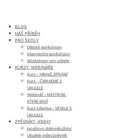
BLOG
NÁŠ PŘÍBĚH
PRO ŠKOLY
Dětské workshopy
Intervenční workshopy
Workshopy pro učitele
KURZY, WEBINÁŘE
Kurz – HRAVÉ ZPÍVÁNÍ
Kurz – ČARUJEME S
UKULELE
Webinář – NÁSTROJE,
KTERÉ BAVÍ
Kurz zdarma – VESELE S
UKULELE
ZPĚVNÍKY, KNIHY
Jonášovo dobrodružství
Ukulele videozpěvník